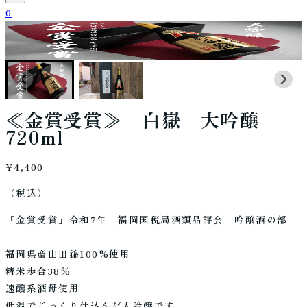
0
≪金賞受賞≫ 白嶽 大吟醸
720ml
¥4,400
（税込）
「金賞受賞」令和7年 福岡国税局酒類品評会 吟醸酒の部
福岡県産山田錦100%使用
精米歩合38%
速醸系酒母使用
低温でじっくり仕込んだ大吟醸です。