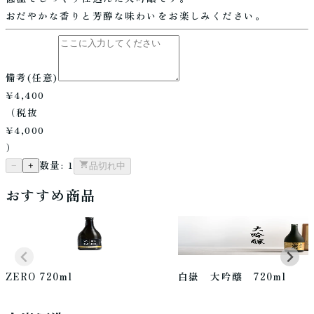
おだやかな香りと芳醇な味わいをお楽しみください。
備考
(任意)
¥4,400
（税抜
¥4,000
）
数量:
1
−
+
品切れ中
おすすめ商品
ZERO 720ml
白嶽 大吟醸 720ml