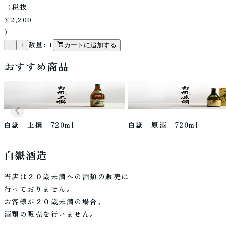
（税抜
¥2,200
）
数量:
1
−
+
カートに追加する
おすすめ商品
白嶽 上撰 720ml
白嶽 原酒 720ml
白嶽酒造
当店は２０歳未満への酒類の販売は
行っておりません。
お客様が２０歳未満の場合、
酒類の販売を行いません。