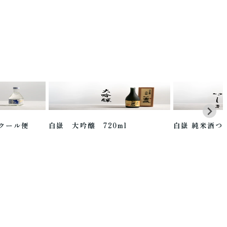
 クール便
白嶽 大吟醸 720ml
白嶽 純米酒つし