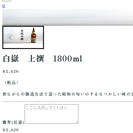
0
白嶽 上撰 1800ml
¥2,420
（税込）
昔ながらの製造方法で造った昭和の匂いのするなつかしい味の
備考
(任意)
¥2,420