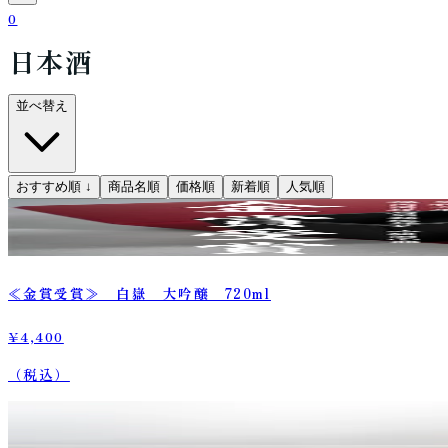
0
日本酒
並べ替え
おすすめ順
↓
商品名順
価格順
新着順
人気順
≪金賞受賞≫ 白嶽 大吟醸 720ml
¥4,400
（税込）