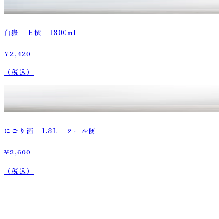
白嶽 上撰 1800ml
¥2,420
（税込）
にごり酒 1.8L クール便
¥2,600
（税込）