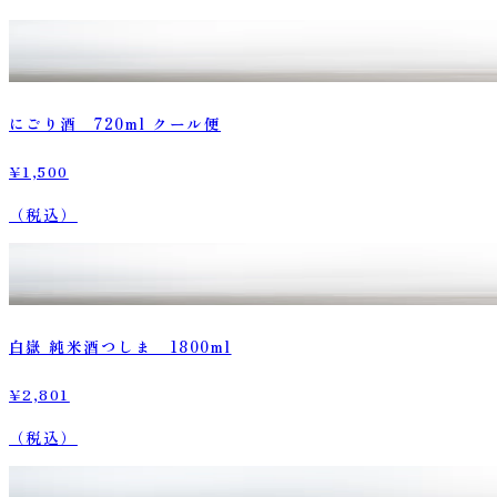
にごり酒 720ml クール便
¥1,500
（税込）
白嶽 純米酒つしま 1800ml
¥2,801
（税込）