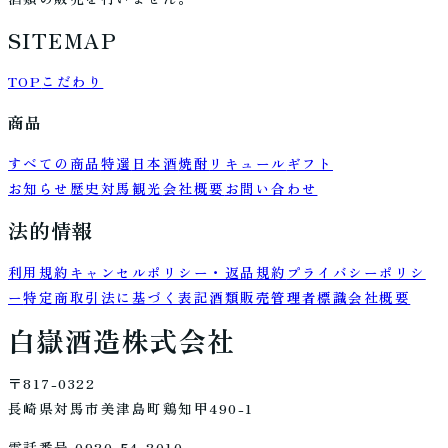
SITEMAP
TOP
こだわり
商品
すべての商品
特選
日本酒
焼酎
リキュール
ギフト
お知らせ
歴史
対馬観光
会社概要
お問い合わせ
法的情報
利用規約
キャンセルポリシー・返品規約
プライバシーポリシ
ー
特定商取引法に基づく表記
酒類販売管理者標識
会社概要
白嶽酒造株式会社
〒817-0322
長崎県対馬市美津島町鶏知甲490-1
電話番号 0920-54-2010